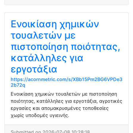
Ενοικίαση χημικών
τουαλετών με
πιστοποίηση ποιότητας,
κατάλληλες για
εργοτάξια
https://acornmetric.com/s/XBb15Pm2BG6VPDe3
2b72q
Ενοικίαση χημικών τουαλετών με πιστοποίηση
ποιότητας, κατάλληλες για εργοτάξια, αγροτικές
εργασίες και απομακρυσμένες τοποθεσίες
χωρίς υποδομές υγιεινής.
Submitted on 2026-07-08 10:28:18