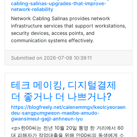
cabling-salinas-upgrades-that-improve-
network-reliability
Network Cabling Salinas provides network
infrastructure services that support workstations,
security devices, access points, and
communication systems effectively.
Submitted on 2026-07-08 10:39:11
테크 메이킹, 디지털결제
더 좋거나 더 나쁘거나?
https://blogfreely.net/calenemmgv/keolcyeoraen
deu-sangpumgweon-maeibe-amudo-
gwansimeul-gajji-anhneun-iyu
<p>한00씨는 전년 10월 20일 통영 한 거리에서 60
대 피해자가 작업대출을 위해 안00씨의 동생에게 소