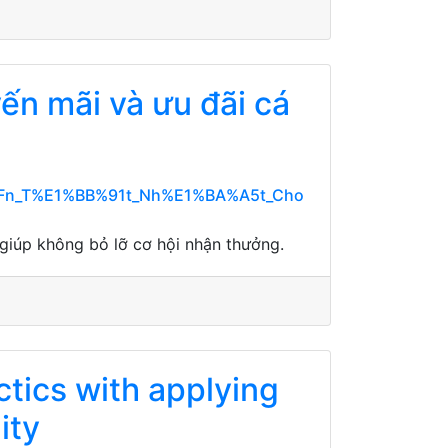
ến mãi và ưu đãi cá
Fn_T%E1%BB%91t_Nh%E1%BA%A5t_Cho
giúp không bỏ lỡ cơ hội nhận thưởng.
tics with applying
ity