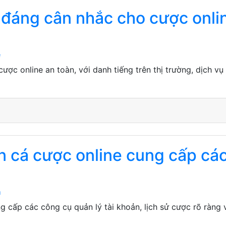
 đáng cân nhắc cho cược onlin
e
c online an toàn, với danh tiếng trên thị trường, dịch vụ h
ín cá cược online cung cấp các
h
ng cấp các công cụ quản lý tài khoản, lịch sử cược rõ ràng 