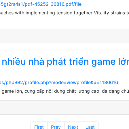
45gt2m4s1/pdf-45252-36816.pdf/file
ches with implementing tension together Vitality strains t
 nhiều nhà phát triển game lớ
s/phpBB2/profile.php?mode=viewprofile&u=1180616
n game lớn, cung cấp nội dung chất lượng cao, đa dạng chủ
First
Prev
Next
Last