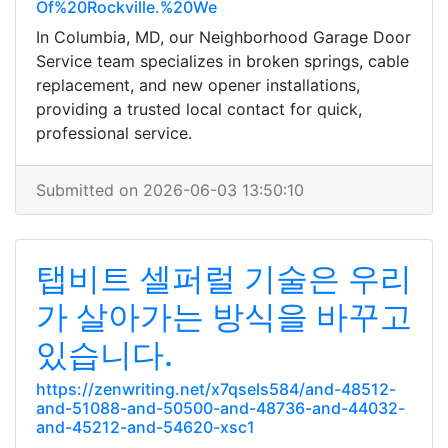
Of%20Rockville.%20We
In Columbia, MD, our Neighborhood Garage Door
Service team specializes in broken springs, cable
replacement, and new opener installations,
providing a trusted local contact for quick,
professional service.
Submitted on 2026-06-03 13:50:10
탭비트 셀퍼럴 기술은 우리
가 살아가는 방식을 바꾸고
있습니다.
https://zenwriting.net/x7qsels584/and-48512-
and-51088-and-50500-and-48736-and-44032-
and-45212-and-54620-xsc1