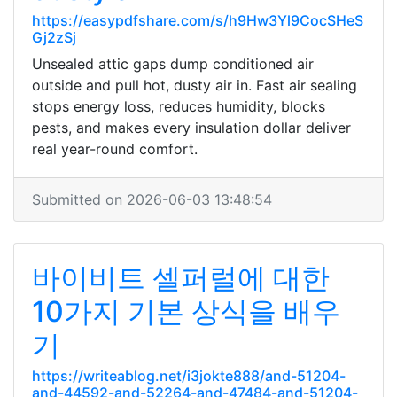
https://easypdfshare.com/s/h9Hw3Yl9CocSHeS
Gj2zSj
Unsealed attic gaps dump conditioned air
outside and pull hot, dusty air in. Fast air sealing
stops energy loss, reduces humidity, blocks
pests, and makes every insulation dollar deliver
real year-round comfort.
Submitted on 2026-06-03 13:48:54
바이비트 셀퍼럴에 대한
10가지 기본 상식을 배우
기
https://writeablog.net/i3jokte888/and-51204-
and-44592-and-52264-and-47484-and-51204-