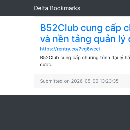
Delta Bookmarks
B52Club cung cấp ch
và nền tảng quản lý 
https://rentry.co/7vg6wcci
B52Club cung cấp chương trình đại lý hấ
cược.
Submitted on 2026-05-06 13:23:35