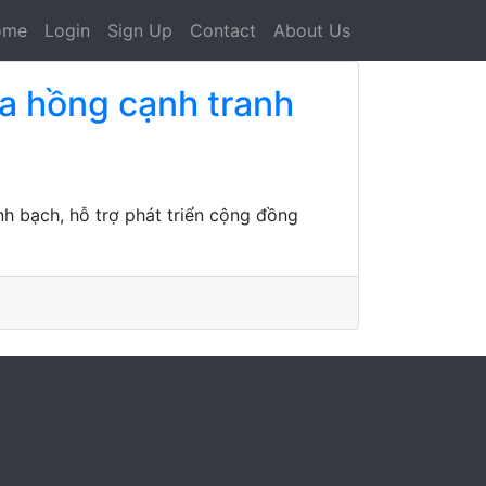
ome
Login
Sign Up
Contact
About Us
oa hồng cạnh tranh
nh bạch, hỗ trợ phát triển cộng đồng